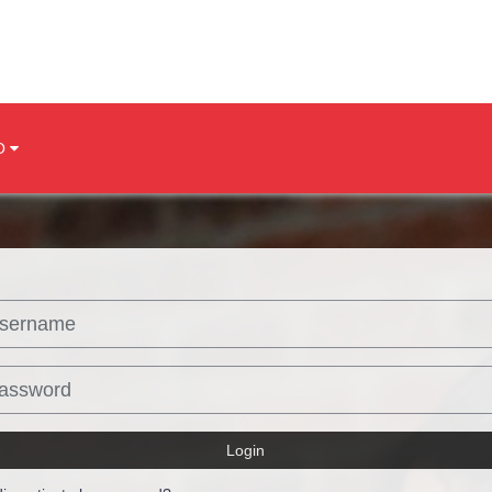
O
rname
sword
Login